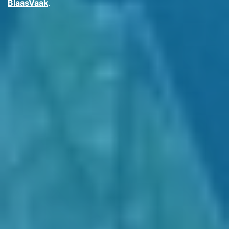
BlaasVaak
.