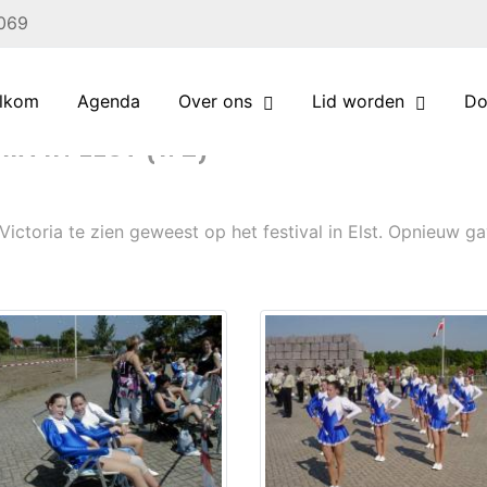
 069
lkom
Agenda
Over ons
Lid worden
Do
A IN ELST (1/2)
Victoria te zien geweest op het festival in Elst. Opnieuw g