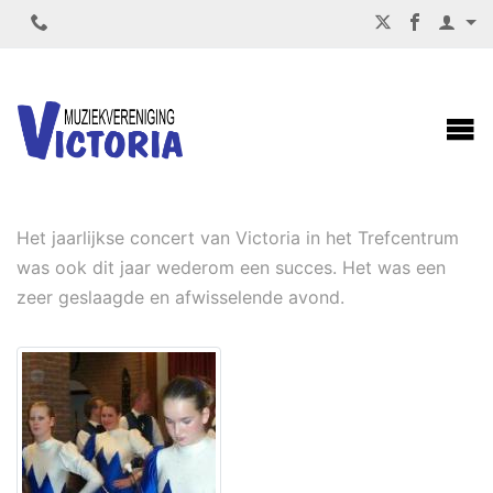
JAARLIJKS CONCERT VICTORIA
Het jaarlijkse concert van Victoria in het Trefcentrum
was ook dit jaar wederom een succes. Het was een
zeer geslaagde en afwisselende avond.