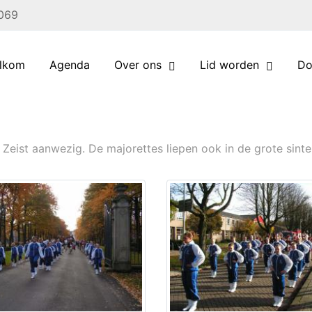
 069
lkom
Agenda
Over ons
Lid worden
Do
T
n Zeist aanwezig. De majorettes liepen ook in de grote sint