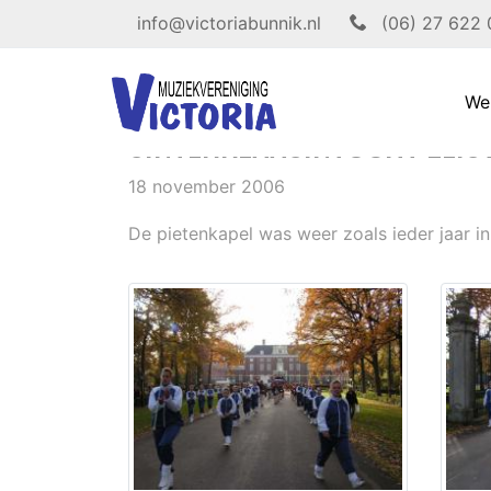
info@victoriabunnik.nl
(06) 27 622
We
SINTERKLAASINTOCHT ZEIS
18 november 2006
De pietenkapel was weer zoals ieder jaar i