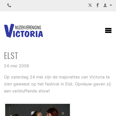
DE MAJORETTES VAN VICTORIA IN
ELST
24 mei 2008
Op zaterdag 24 mei zijn de majorettes van Victoria te
zien geweest op het festival in Elst. Opnieuw gaven zij
een verbluffende show!